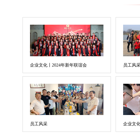
企业文化丨2024年新年联谊会
员工风采
三月，
中，我
进一步
的工作热
用，安
全体女员
动。3月
员工风采
企业文化
司集合，