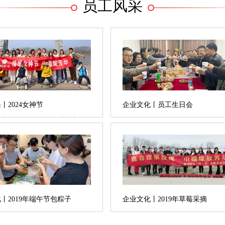
员工风采
丨2024女神节
企业文化丨员工生日会
春意浓浓的日子，乍暖还寒
们迎来一年一度的妇女节。为
激发员工爱岗敬业、锐意进取
情，充分发挥“半边天”的作
徽鑫合机电设备有限公司组织
工开展庆“女神节”春游活
8日一早，女神们早早来到公
丨2019年端午节包粽子
企业文化丨2019年草莓采摘
乘坐大巴前往前往大...